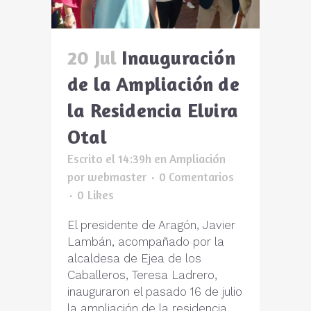
20 Jul
Inauguración
de la Ampliación de
la Residencia Elvira
Otal
Escrito el 14:39h
en
Ampliación
por
webmaster
0 Comentarios
0
Likes
El presidente de Aragón, Javier
Lambán, acompañado por la
alcaldesa de Ejea de los
Caballeros, Teresa Ladrero,
inauguraron el pasado 16 de julio
la ampliación de la residencia