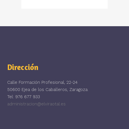
Dirección
Calle Formación Profesional, 22-24
50600 Ejea de los Caballeros, Zaragoza.
Tel: 976 677 933
administracion@elviraotal.es