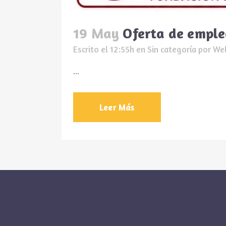
19 May
Oferta de emple
Escrito el 12:55h
en
Sin categoría
por
We
...
Leer Más