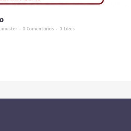
o
bmaster
0 Comentarios
0
Likes