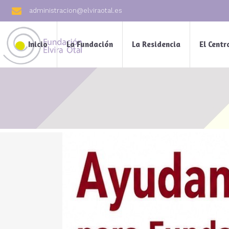
administracion@elviraotal.es
Inicio
La Fundación
La Residencia
El Centr