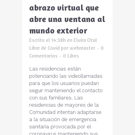
abrazo virtual que
abre una ventana al
mundo exterior
Escrito el 14:38h
en
Elvira Otal
Libre de Covid
por
webmaster
0
Comentarios
0
Likes
Las residencias están
potenciando las videollamadas
para que los usuarios puedan
seguir manteniendo el contacto
con sus familiares. Las
residencias de mayores de la
Comunidad intentan adaptarse
a la situación de emergencia
sanitaria provocada por el
coronavirus manteniendo sus