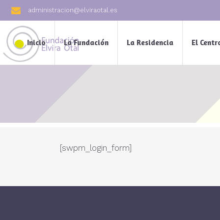
administracion@elviraotal.es
Inicio
La Fundación
La Residencia
El Centr
[swpm_login_form]