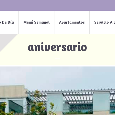
o De Día
Menú Semanal
Apartamentos
Servicio A 
aniversario