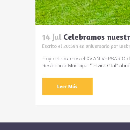
14 Jul
Celebramos nuestr
Escrito el 20:59h
en
aniversario
por
web
Hoy celebramos el XV ANIVERSARIO de l
Residencia Municipal “ Elvira Otal” ab
Leer Más