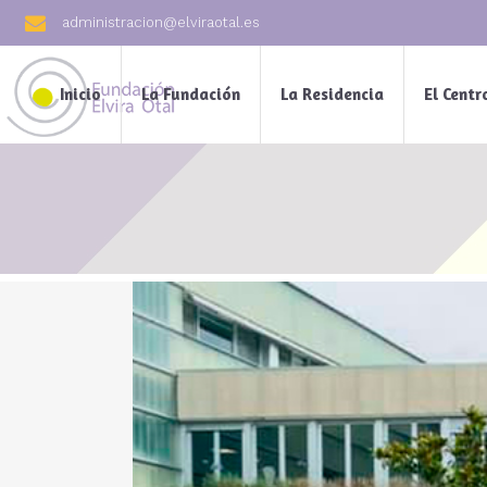
administracion@elviraotal.es
Inicio
La Fundación
La Residencia
El Centr